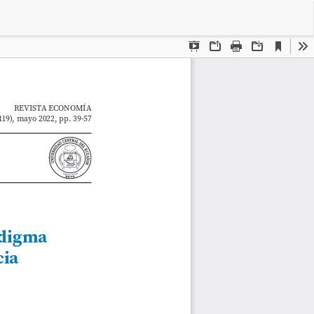
Des
De
PD