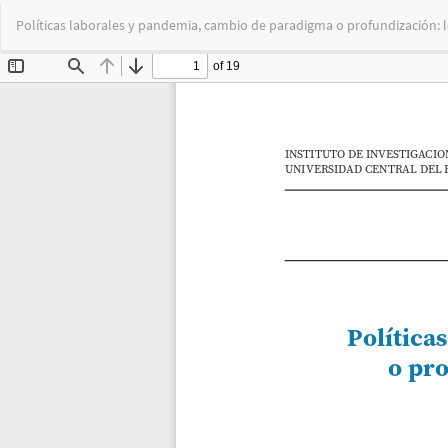
Volver
Políticas laborales y pandemia, cambio de paradigma o profundización: l
a
los
detalles
del
artículo