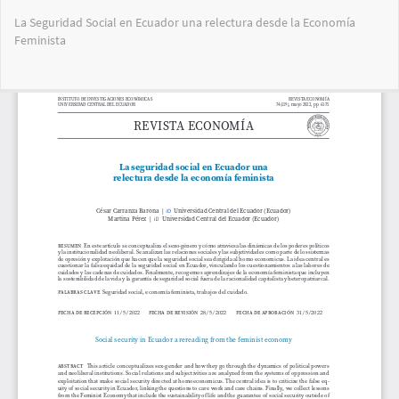
Volver
La Seguridad Social en Ecuador una relectura desde la Economía
a
Feminista
los
detalles
del
Des
De
artículo
PD