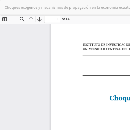
Volver
Choques exógenos y mecanismos de propagación en la economía ecuat
a
los
detalles
del
artículo