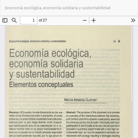
Volver
Des
De
Economía ecológica, economía solidaria y sustentabilidad
a
PD
los
detalles
del
artículo