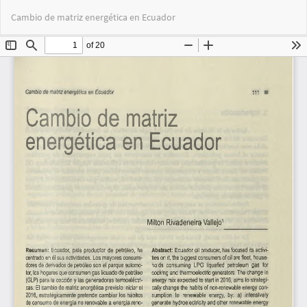
Volver
Des
De
Cambio de matriz energética en Ecuador
a
PD
los
detalles
del
artículo