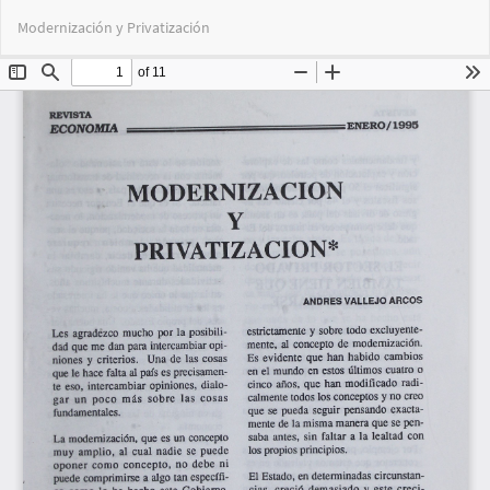
Volver
Des
De
Modernización y Privatización
a
PD
los
detalles
del
artículo