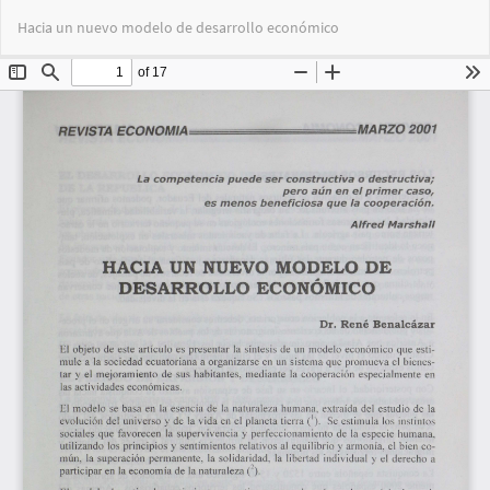
Volver
Des
De
Hacia un nuevo modelo de desarrollo económico
a
PD
los
detalles
del
artículo