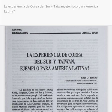
Volver
La experiencia de Corea del Sur y Taiwan, ejemplo para América
a
Latina?
los
detalles
del
Des
De
artículo
PD