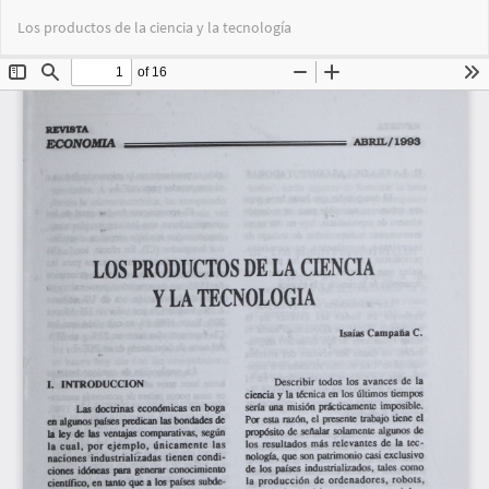
Volver
Des
De
Los productos de la ciencia y la tecnología
a
PD
los
detalles
del
artículo