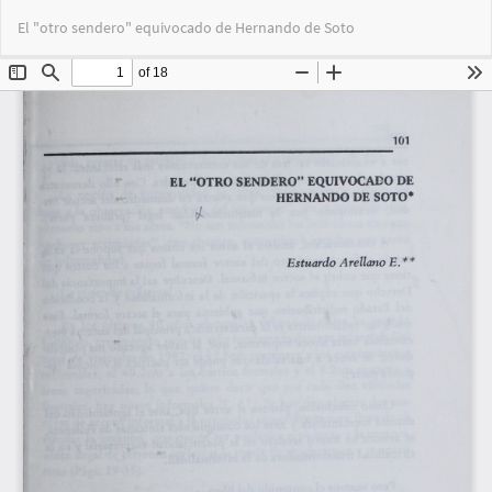
Volver
Des
De
El "otro sendero" equivocado de Hernando de Soto
a
PD
los
detalles
del
artículo