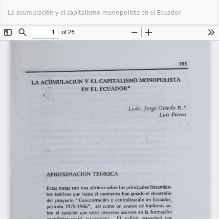
Volver
Des
De
La acumulación y el capitalismo monopolista en el Ecuador
a
PD
los
detalles
del
artículo