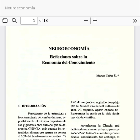
Volver
Des
De
Neuroeconomía
a
PD
los
detalles
del
artículo