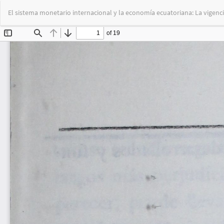
Volver
El sistema monetario internacional y la economía ecuatoriana: La vigenc
a
los
detalles
del
artículo