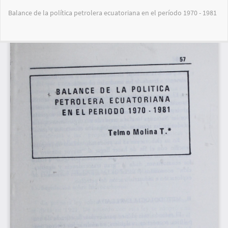
Volver
Balance de la política petrolera ecuatoriana en el período 1970 - 1981
a
los
detalles
Des
De
del
PD
artículo