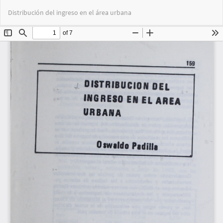
Volver
Des
De
Distribución del ingreso en el área urbana
a
PD
los
detalles
del
artículo