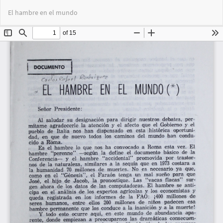
Volver
Des
De
El hambre en el mundo
a
PD
los
detalles
del
artículo