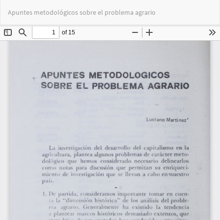
Volver
Des
De
Apuntes metodológicos sobre el problema agrario
a
PD
los
detalles
del
artículo