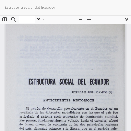
Volver
Des
De
Estructura social del Ecuador
a
PD
los
detalles
del
artículo