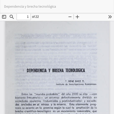
Volver
Des
De
Dependencia y brecha tecnológica
a
PD
los
detalles
del
artículo