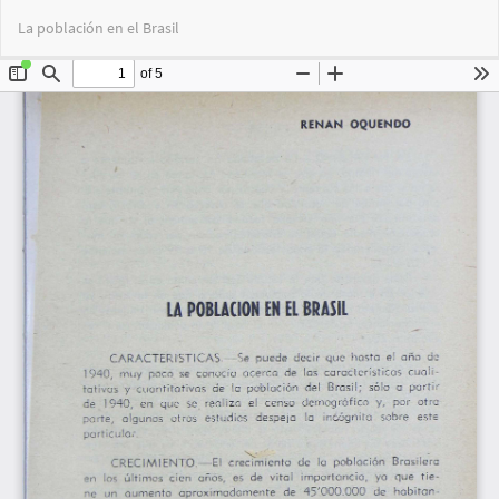
Volver
Des
De
La población en el Brasil
a
PD
los
detalles
del
artículo