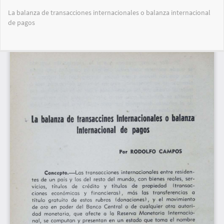
Volver
La balanza de transacciones internacionales o balanza internacional
a
de pagos
los
detalles
del
Des
De
artículo
PD