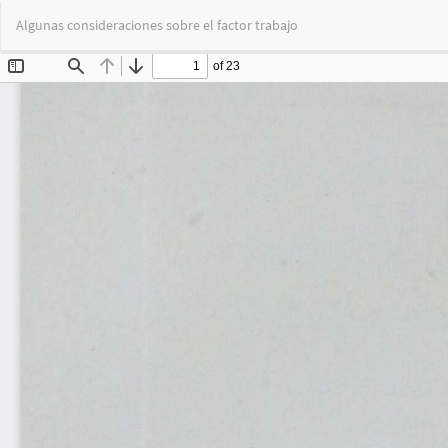
Volver
Algunas consideraciones sobre el factor trabajo
a
los
detalles
del
artículo