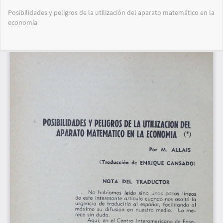
Volver
Posibilidades y peligros de la utilización del aparato matemático en la
a
economía
los
detalles
del
Des
De
artículo
PD