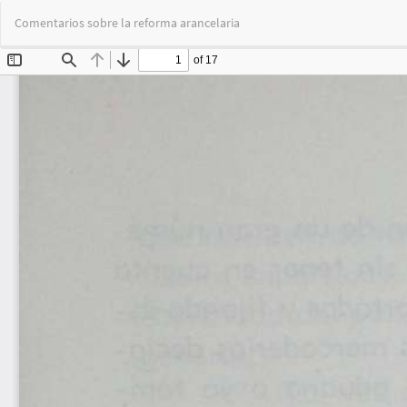
Volver
Comentarios sobre la reforma arancelaria
a
los
detalles
del
artículo