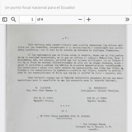
Volver
Des
De
Un punto focal nacional para el Ecuador
a
PD
los
detalles
del
artículo