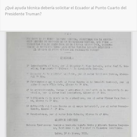
Volver
¿Qué ayuda técnica debería solicitar el Ecuador al Punto Cuarto del
a
Presidente Truman?
los
detalles
del
Des
De
artículo
PD