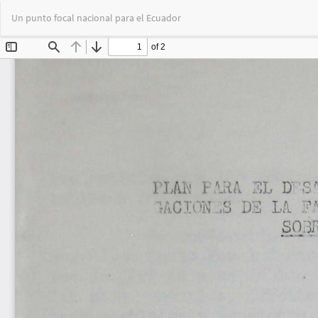
Volver
Un punto focal nacional para el Ecuador
a
los
detalles
del
artículo