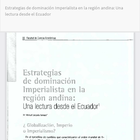
Volver
Estrategias de dominación Imperialista en la región andina: Una
a
lectura desde el Ecuador
los
detalles
del
Des
De
artículo
PD