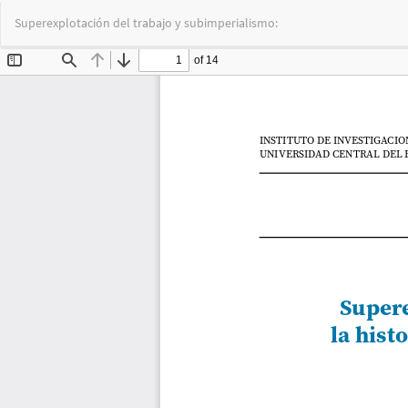
Volver
Superexplotación del trabajo y subimperialismo:
a
los
detalles
del
artículo