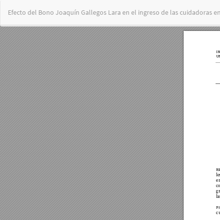
Volver
Efecto del Bono Joaquín Gallegos Lara en el ingreso de las cuidadoras e
a
los
detalles
del
artículo