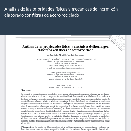
Volver
a
Análisis de las prioridades físicas y mecánicas del hormigón
los
elaborado con fibras de acero reciclado
detalles
del
De
De
artículo
P