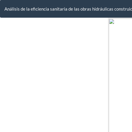
Volver
a
Análisis de la eficiencia sanitaria de las obras hidráulicas cons
los
detalles
del
artículo