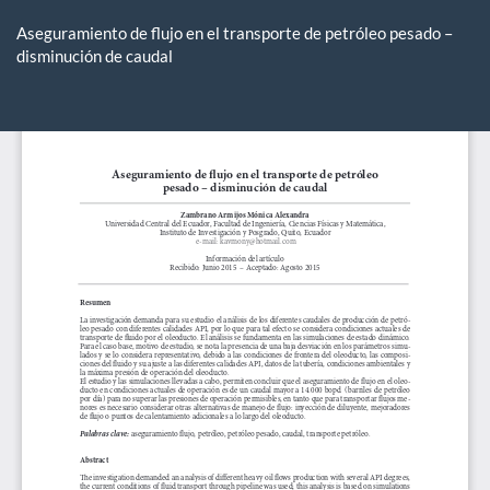
Volver
a
Aseguramiento de flujo en el transporte de petróleo pesado –
los
disminución de caudal
detalles
del
De
De
artículo
P