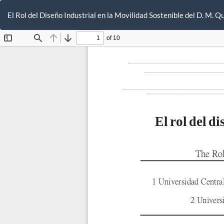
Volver
a
El Rol del Diseño Industrial en la Movilidad Sostenible del D. M. Q
los
detalles
del
artículo