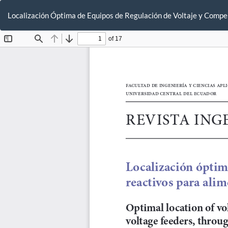
Volver
a
Localización Óptima de Equipos de Regulación de Voltaje y Compe
los
detalles
del
artículo