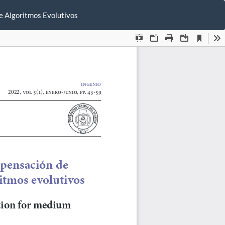
De
De
e Algoritmos Evolutivos
P