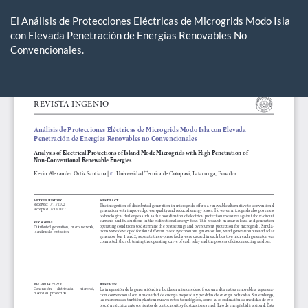
Volver
a
El Análisis de Protecciones Eléctricas de Microgrids Modo Isla
los
con Elevada Penetración de Energías Renovables No
detalles
Convencionales.
del
artículo
De
De
P