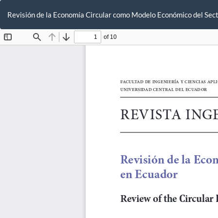
Volver
a
Revisión de la Economía Circular como Modelo Económico del Sect
los
detalles
del
artículo