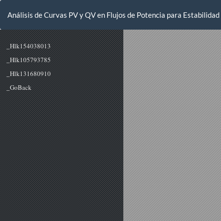
Volver
a
Análisis de Curvas PV y QV en Flujos de Potencia para Estabilidad
los
detalles
del
artículo