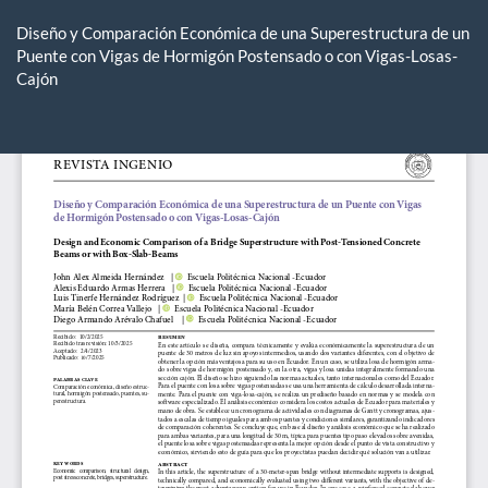
Volver
a
Diseño y Comparación Económica de una Superestructura de un
los
Puente con Vigas de Hormigón Postensado o con Vigas-Losas-
detalles
Cajón
del
artículo
De
De
P