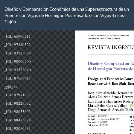
Volver
a
Diseño y Comparación Económica de una Superestructura de un
los
Puente con Vigas de Hormigón Postensado o con Vigas-Losas-
detalles
Cajón
del
artículo