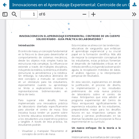
Innovaciones en el Aprendizaje Experimental: Centroide de un Cuerpo Solido Rígido - Guía Práctica de Laboratorio