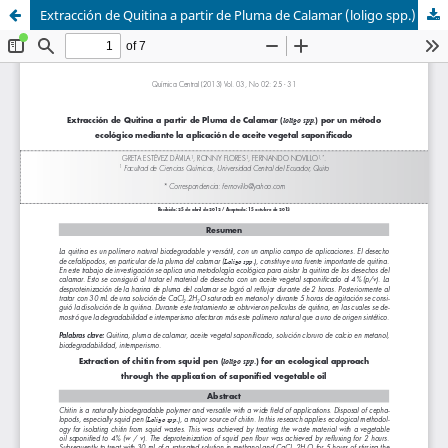
Extracción de Quitina a partir de Pluma de Calamar (loligo spp.) por un método ecológico mediante la aplicación de aceite vegetal saponificado