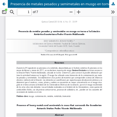
Presencia de metales pesados y semimetales en musgo en torno a la Estación Antártica Ecuatoriana Pedro Vicente Maldonado