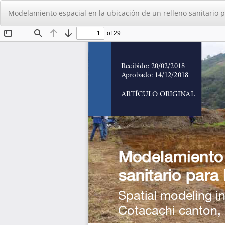
Volver
Modelamiento espacial en la ubicación de un relleno sanitario p
a
los
detalles
del
artículo