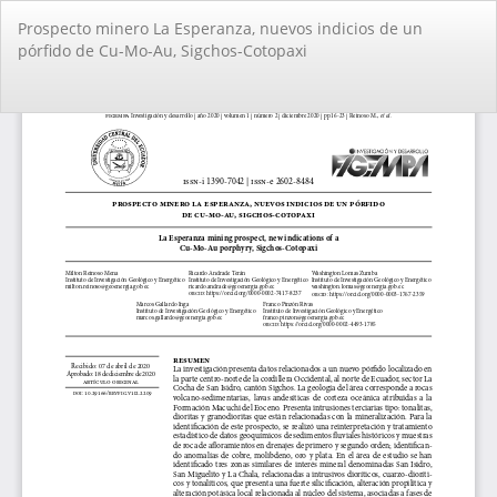
Volver
Prospecto minero La Esperanza, nuevos indicios de un
a
pórfido de Cu-Mo-Au, Sigchos-Cotopaxi
los
detalles
del
De
De
artículo
PD