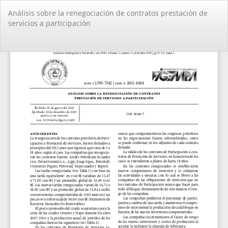
Volver
Análisis sobre la renegociación de contratos prestación de
a
servicios a participación
los
detalles
del
De
De
artículo
PD