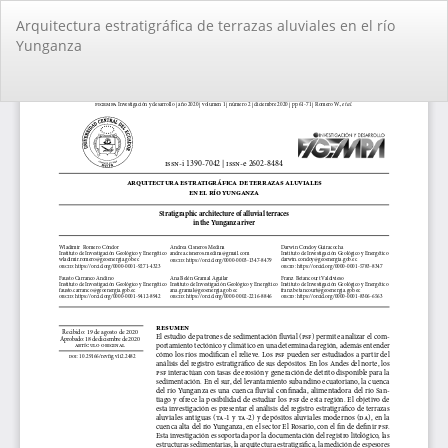
Volver
Arquitectura estratigráfica de terrazas aluviales en el río
a
Yunganza
los
detalles
del
De
De
artículo
PD