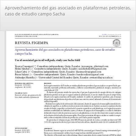
Volver
Aprovechamiento del gas asociado en plataformas petroleras,
a
caso de estudio campo Sacha
los
detalles
del
De
De
artículo
PD