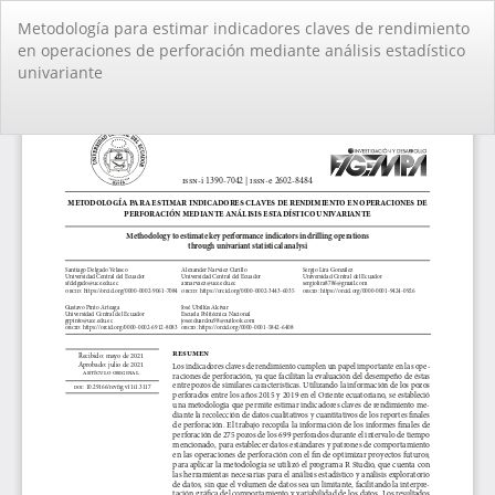
Volver
Metodología para estimar indicadores claves de rendimiento
a
en operaciones de perforación mediante análisis estadístico
los
univariante
detalles
del
artículo
De
De
PD