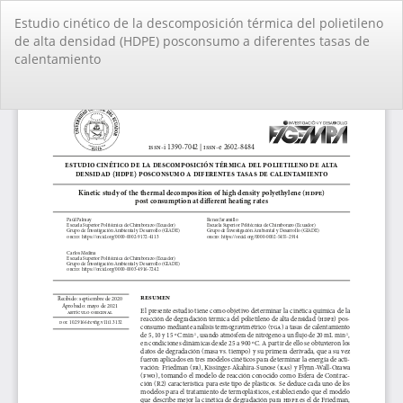
Volver
Estudio cinético de la descomposición térmica del polietileno
a
de alta densidad (HDPE) posconsumo a diferentes tasas de
los
calentamiento
detalles
del
artículo
De
De
PD